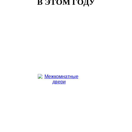
В ЭТОМ ГОДУ
Клиент: Карасев Руслан
Москва, улица Климашкина, д. 21
Номер договора:
564789
Стоимость:
р.
12 400