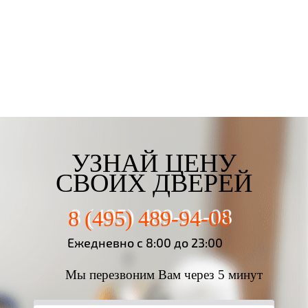
Третьякова Елизаветта
Майорова Кристина
Мартьянова Мария
Федотов Михаил
г. Москва
г. Москва
г. Москва
г. Москва
УЗНАЙ ЦЕНУ
СВОИХ ДВЕРЕЙ
8 (495) 489-94-08
Ежедневно с 8:00 до 23:00
Мы перезвоним Вам через 5 минут