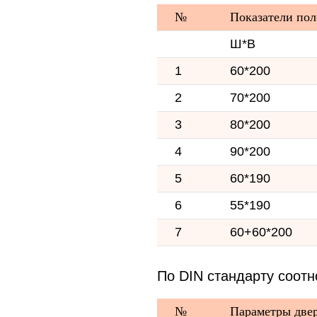
№
Показатели пол
Ш*В
1
60*200
2
70*200
3
80*200
4
90*200
5
60*190
6
55*190
7
60+60*200
По DIN стандарту соот
№
Параметры двер