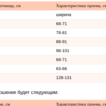
отнища, см
Характеристики проема, с
ширина
68-71
78-81
88-91
98-101
68-71
63-66
128-131
ношение будет следующим:
и, см
Характеристики проема, с