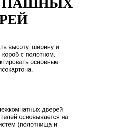
АСПАШНЫХ
РЕЙ
ть высоту, ширину и
 короб с полотном.
ектировать основные
псокартона.
 межкомнатных дверей
ителей основывается на
истем (полотнища и