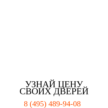
Третьякова Елизаветта
Майорова Кристина
Мартьянова Мария
Федотов Михаил
г. Москва
г. Москва
г. Москва
г. Москва
УЗНАЙ ЦЕНУ
СВОИХ ДВЕРЕЙ
8 (495) 489-94-08