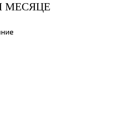
М МЕСЯЦЕ
яние