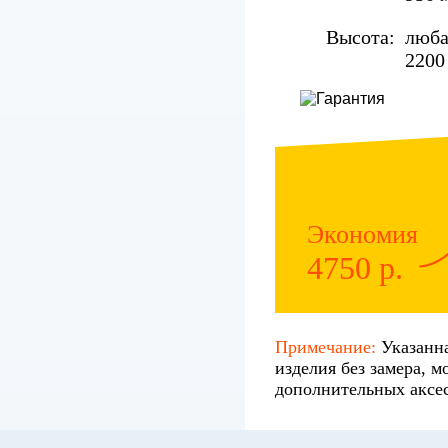
Высота:
люба
2200
Экономия
4750 р.
Примечание:
Указанна
изделия без замера, м
дополнительных аксес