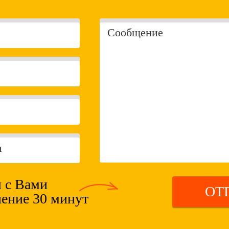
 с Вами
ОТ
чение 30 минут