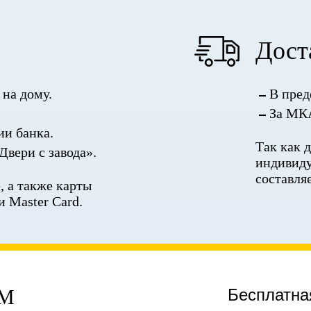
Дост
на дому.
В пред
За МКА
ии банка.
Так как 
Двери с завода».
индивиду
составля
 а также карты
и Master Card.
ЕМ
Бесплатна