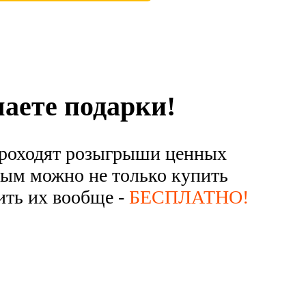
 в соответствии с
Правовой информацией
аете подарки!
 проходят розыгрыши ценных
рым можно не только купить
чить их вообще -
БЕСПЛАТНО!