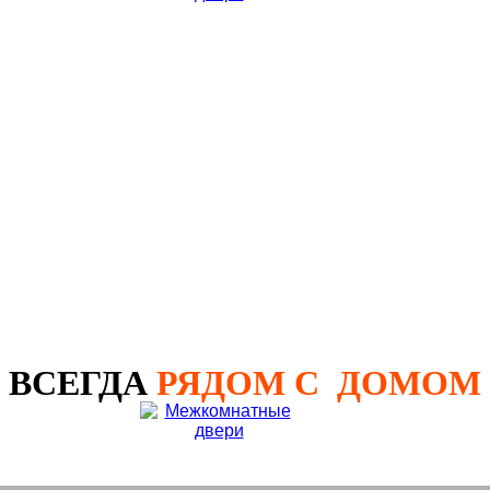
Клиент: Карасев Руслан
Москва, улица Климашкина, д. 21
Номер договора:
564789
Стоимость:
р.
12 400
ВСЕГДА
РЯДОМ С ДОМОМ