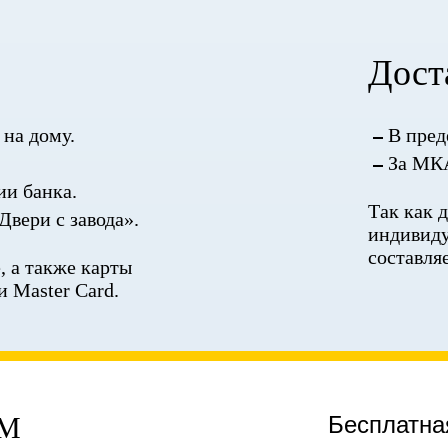
Дост
на дому.
В пред
За МКА
ии банка.
Так как 
Двери с завода».
индивиду
составля
 а также карты
и Master Card.
ЕМ
Бесплатна