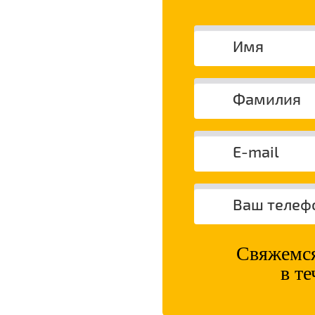
Свяжемся
в т