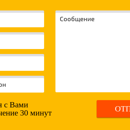
 с Вами
ОТ
ечение 30 минут