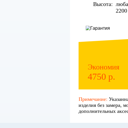
Высота:
люба
2200
Экономия
4750 р.
Примечание:
Указанна
изделия без замера, м
дополнительных аксес