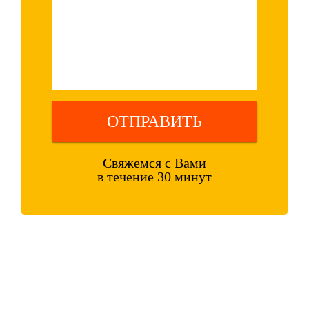
ОТПРАВИТЬ
Свяжемся с Вами
в течение 30 минут
Оставляя свои контактные данные, вы подтверждаете свое
совершеннолетие, соглашаетесь на обработку персональных данных
в соответствии с
Правовой информацией