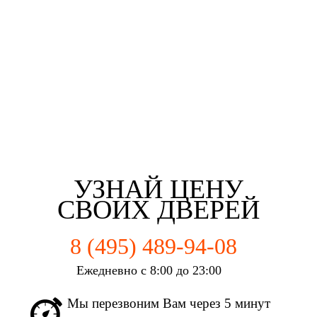
Третьякова Елизаветта
Майорова Кристина
Мартьянова Мария
Федотов Михаил
г. Москва
г. Москва
г. Москва
г. Москва
УЗНАЙ ЦЕНУ
СВОИХ ДВЕРЕЙ
8 (495) 489-94-08
Ежедневно с 8:00 до 23:00
Мы перезвоним Вам через 5 минут