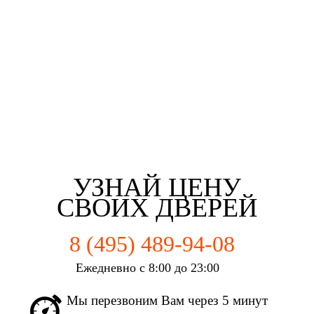
Третьякова Елизаветта
Майорова Кристина
Мартьянова Мария
Федотов Михаил
г. Москва
г. Москва
г. Москва
г. Москва
УЗНАЙ ЦЕНУ
СВОИХ ДВЕРЕЙ
8 (495) 489-94-08
Ежедневно с 8:00 до 23:00
Мы перезвоним Вам через 5 минут