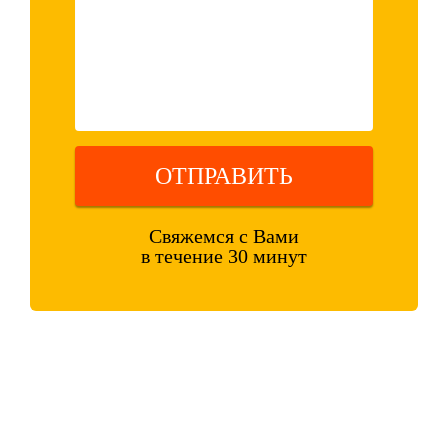
ОТПРАВИТЬ
Свяжемся с Вами
в течение 30 минут
Оставляя свои контактные данные, вы подтверждаете свое
совершеннолетие, соглашаетесь на обработку персональных данных
в соответствии с
Правовой информацией