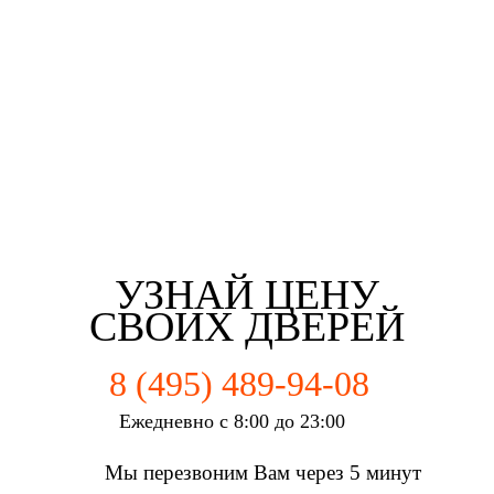
Третьякова Елизаветта
Майорова Кристина
Мартьянова Мария
Федотов Михаил
г. Москва
г. Москва
г. Москва
г. Москва
УЗНАЙ ЦЕНУ
СВОИХ ДВЕРЕЙ
8 (495) 489-94-08
Ежедневно с 8:00 до 23:00
Мы перезвоним Вам через 5 минут